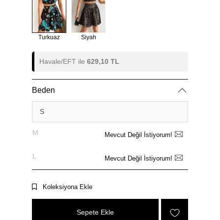
Turkuaz
Siyah
Havale/EFT ile
629,10 TL
Beden
S
M
Mevcut Değil İstiyorum!
L
Mevcut Değil İstiyorum!
Koleksiyona Ekle
Sepete Ekle