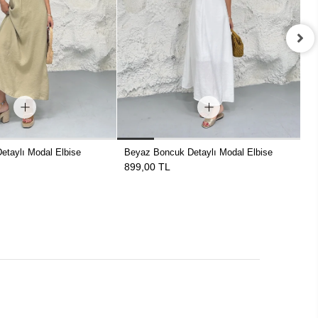
etaylı Modal Elbise
Beyaz Boncuk Detaylı Modal Elbise
Ye
899,00 TL
1.