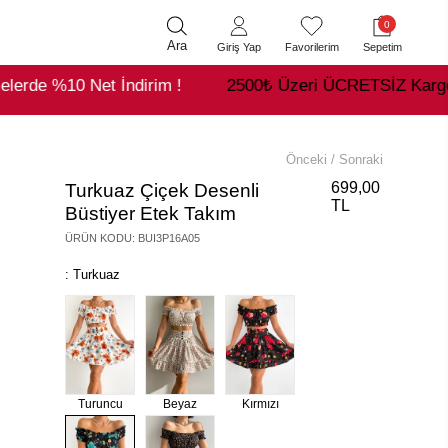
0
Ara
Giriş Yap
Favorilerim
Sepetim
et İndirim !
2500₺ Üzeri ÜCRETSİZ Kargo !
Hava
Önceki
/
Sonraki
699,00
Turkuaz Çiçek Desenli
TL
Büstiyer Etek Takım
ÜRÜN KODU
:
BUI3P16A05
: Turkuaz
Turuncu
Beyaz
Kırmızı