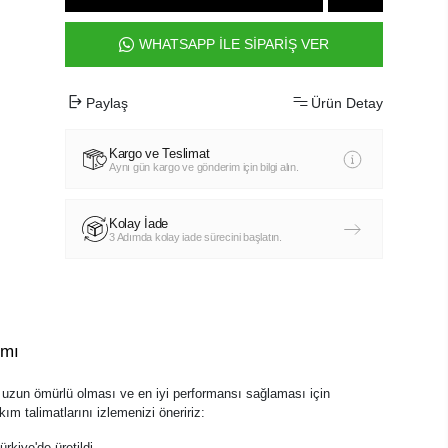
WHATSAPP İLE SİPARİŞ VER
Paylaş
Ürün Detay
Kargo ve Teslimat
Aynı gün kargo ve gönderim için bilgi alın.
Kolay İade
3 Adımda kolay iade sürecini başlatın.
ımı
zun ömürlü olması ve en iyi performansı sağlaması için
ım talimatlarını izlemenizi öneririz:
kiye'de üretildi.