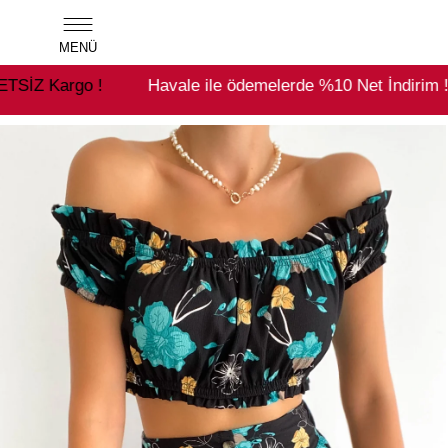
MENÜ
!
Havale ile ödemelerde %10 Net İndirim !
2500₺