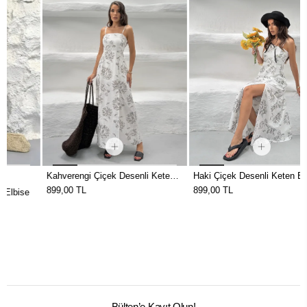
Kahverengi Çiçek Desenli Keten
Haki Çiçek Desenli Keten Elbise
Elbise
899,00 TL
899,00 TL
Bülten’e Kayıt Olun!