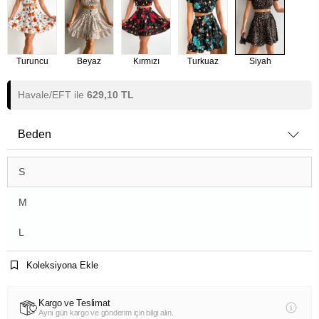
Turuncu
Beyaz
Kırmızı
Turkuaz
Siyah
Havale/EFT ile
629,10 TL
Beden
S
M
L
Koleksiyona Ekle
Kargo ve Teslimat
Aynı gün kargo ve gönderim için bilgi alın.