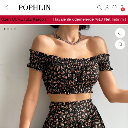
0
zeri ÜCRETSİZ Kargo !
Havale ile ödemelerde %10 Net İndirim !