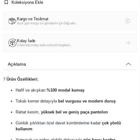
Koleksiyona Ekle
Kargo ve Teslimat
Aynı gün kargo ve gönderim için bilgi alın.
Kolay İade
3 Adımda kolay iade sürecini başlatın.
Açıklama
?
Ürün Özellikleri:
Hafif ve akışkan
%100 modal kumaş
Tokalı kemer detayıyla
bel vurgusu ve modern duruş
Rahat kesim,
yüksek bel ve geniş paça pantolon
Günlük şıklıktan özel davet kombinlerine kadar
çok yönlü
kullanım
Yumuşak ve nefes alabilir dokusuyla
gün boyu konfor