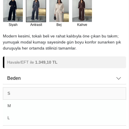
Siyah
Antrasit
Bej
Kahve
Modern kesimi, tokalı beli ve rahat kalıbıyla öne çıkan bu takım;
yumuşak modal kumaşı sayesinde gün boyu konfor sunarken şık
duruşuyla her ortamda stilinizi tamamlar.
Havale/EFT ile
1.349,10 TL
Beden
S
M
L