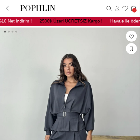
0
 Net İndirim !
2500₺ Üzeri ÜCRETSİZ Kargo !
Havale ile ödeme