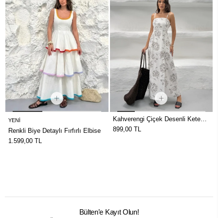
Kahverengi Çiçek Desenli Keten
YENI
Elbise
899,00 TL
Renkli Biye Detaylı Fırfırlı Elbise
1.599,00 TL
Bülten’e Kayıt Olun!