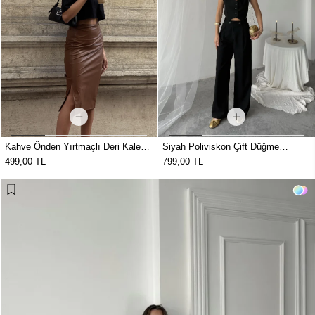
Kahve Önden Yırtmaçlı Deri Kalem
Siyah Poliviskon Çift Düğme
Etek
Palazzo Pantolon
499,00 TL
799,00 TL