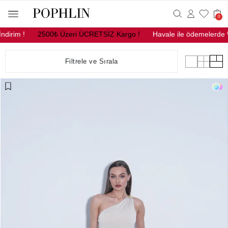
0
500₺ Üzeri ÜCRETSİZ Kargo !
Havale ile ödemelerde %10 Net İndir
Filtrele ve Sırala