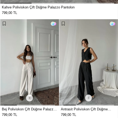
Kahve Poliviskon Çift Düğme Palazzo Pantolon
799,00 TL
Bej Poliviskon Çift Düğme Palazzo
Antrasit Poliviskon Çift Düğme
Pantolon
Palazzo Pantolon
799,00 TL
799,00 TL