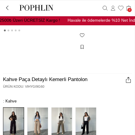
0
500₺ Üzeri ÜCRETSİZ Kargo !
Havale ile ödemelerde %10 Net İndir
Kahve Paça Detaylı Kemerli Pantolon
ÜRÜN KODU
:
VIHYGI9G60
: Kahve