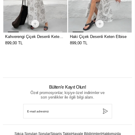
Kahverengi Çiçek Desenli Keten
Haki Çiçek Desenli Keten Elbise
Elbise
899,00 TL
899,00 TL
Bülten’e Kayıt Olun!
Özel promosyonlar, kişiye özel indirimler ve
son yenilikler ile ilgili bilgi alanı.
Sıkça Sorulan Sorular
Sipariş Takip
Havale Bildirimleri
Hakkımızda