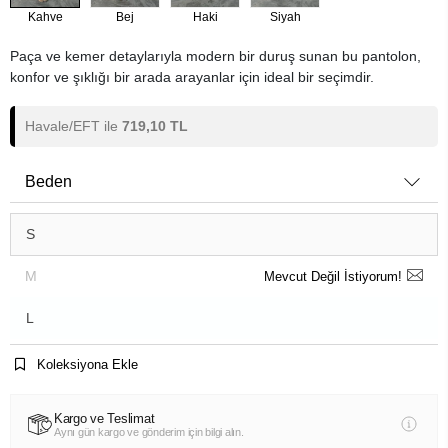
Kahve
Bej
Haki
Siyah
Paça ve kemer detaylarıyla modern bir duruş sunan bu pantolon,
konfor ve şıklığı bir arada arayanlar için ideal bir seçimdir.
Havale/EFT ile
719,10 TL
Beden
S
M
Mevcut Değil İstiyorum!
L
Koleksiyona Ekle
Kargo ve Teslimat
Aynı gün kargo ve gönderim için bilgi alın.