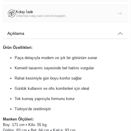
Kolay İade
3 Adımda kolay iade sürecini başlatın.
Açıklama
Ürün Özellikleri:
Paça detayıyla modern ve şık bir görünüm sunar
Kemerli tasarımı sayesinde bel hattını vurgular
Rahat kesimiyle gün boyu konfor sağlar
Günlük kullanım ve ofis kombinleri için ideal
Tok kumaş yapısıyla formunu korur
Türkiye’de üretilmiştir
Manken Ölçüleri:
Boy: 171 cm • Kilo: 55 kg
Göğüs: 83 cm • Bel: 64 cm • Kalça: 93 cm