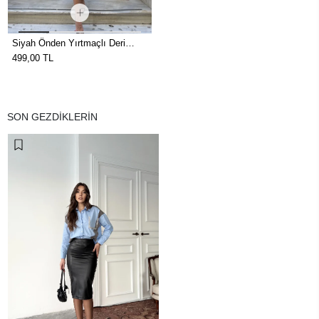
Siyah Önden Yırtmaçlı Deri
Kalem Etek
499,00 TL
SON GEZDİKLERİN