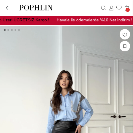
0
zeri ÜCRETSİZ Kargo !
Havale ile ödemelerde %10 Net İndirim !