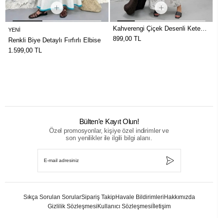
Kahverengi Çiçek Desenli Keten
Haki Çiçek Desenli Keten Elbise
Elbise
899,00 TL
899,00 TL
Bülten’e Kayıt Olun!
Özel promosyonlar, kişiye özel indirimler ve
son yenilikler ile ilgili bilgi alanı.
Sıkça Sorulan Sorular
Sipariş Takip
Havale Bildirimleri
Hakkımızda
Gizlilik Sözleşmesi
Kullanıcı Sözleşmesi
İletişim