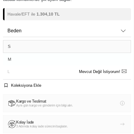
Havale/EFT ile
1.304,10 TL
Beden
S
M
L
Mevcut Değil İstiyorum!
Koleksiyona Ekle
Kargo ve Teslimat
Aynı gün kargo ve gönderim için bilgi alın.
Kolay İade
3 Adımda kolay iade sürecini başlatın.