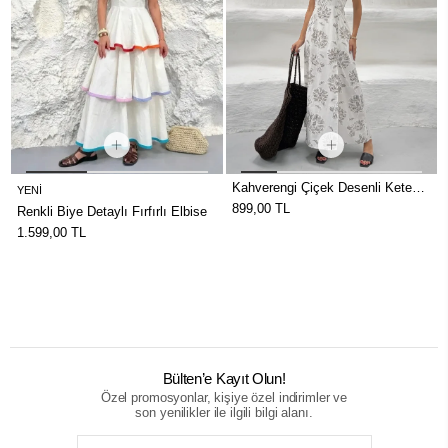
Kahverengi Çiçek Desenli Keten
YENI
Elbise
899,00 TL
Renkli Biye Detaylı Fırfırlı Elbise
1.599,00 TL
Bülten’e Kayıt Olun!
Özel promosyonlar, kişiye özel indirimler ve
son yenilikler ile ilgili bilgi alanı.