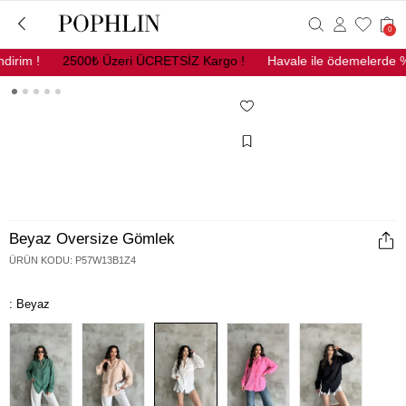
0
irim !
2500₺ Üzeri ÜCRETSİZ Kargo !
Havale ile ödemelerde %1
Beyaz Oversize Gömlek
ÜRÜN KODU
:
P57W13B1Z4
: Beyaz