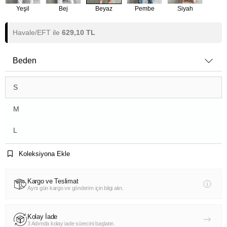
Yeşil
Bej
Beyaz
Pembe
Siyah
Havale/EFT ile
629,10 TL
Beden
S
M
L
Koleksiyona Ekle
Kargo ve Teslimat
Aynı gün kargo ve gönderim için bilgi alın.
Kolay İade
3 Adımda kolay iade sürecini başlatın.