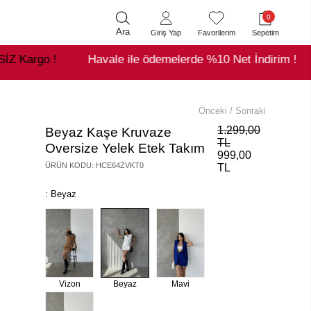
0
Ara
Giriş Yap
Favorilerim
Sepetim
Havale ile ödemelerde %10 Net İndirim !
2500₺ Üze
Önceki
/
Sonraki
1.299,00
Beyaz Kaşe Kruvaze
TL
Oversize Yelek Etek Takım
999,00
ÜRÜN KODU
:
HCE64ZVKT0
TL
: Beyaz
Vizon
Beyaz
Mavi