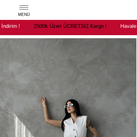
MENÜ
2500₺ Üzeri ÜCRETSİZ Kargo !
Havale ile ödemelerde