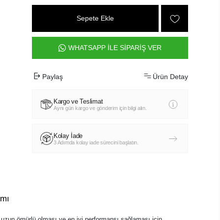
Sepete Ekle
WHATSAPP İLE SİPARİŞ VER
Paylaş
Ürün Detay
Kargo ve Teslimat
Aynı gün kargo ve gönderim için bilgi alın.
Kolay İade
3 Adımda kolay iade sürecini başlatın.
ımı
zun ömürlü olması ve en iyi performansı sağlaması için