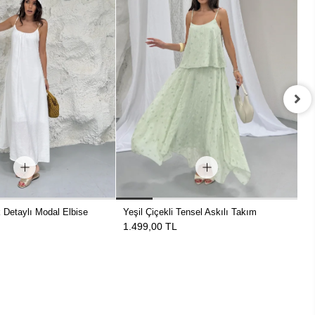
Detaylı Modal Elbise
Yeşil Çiçekli Tensel Askılı Takım
Be
1.499,00 TL
1.