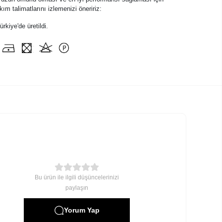
ım talimatlarını izlemenizi öneririz:
kiye'de üretildi.
Bu ürün ile ilgili düşüncelerinizi
paylaşın
Yorum Yap