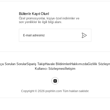
Bülten’e Kayıt Olun!
Özel promosyonlar, kişiye özel indirimler ve
son yenilikler ile ilgili bilgi alanı.
ça Sorulan Sorular
Sipariş Takip
Havale Bildirimleri
Hakkımızda
Gizlilik Sözleş
Kullanıcı Sözleşmesi
İletişim
Copyright ©
2026
pophlin.com Tüm hakları saklıdır.