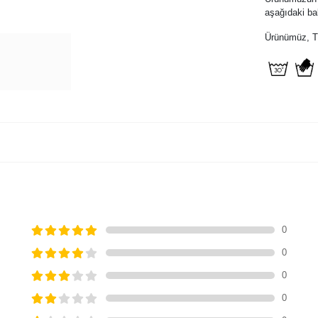
aşağıdaki bak
Ürünümüz, Tür
0
0
0
0