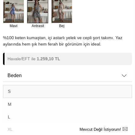
Mavi
Antrasit
Bej
%100 keten kumaştan, içi astarlı yelek ve cepli şort takımı. Yaz
aylarında hem şık hem ferah bir görünüm için ideal.
Havale/EFT ile
1.259,10 TL
Beden
S
M
L
XL
Mevcut Değil İstiyorum!