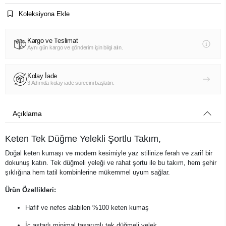
Koleksiyona Ekle
Kargo ve Teslimat
Aynı gün kargo ve gönderim için bilgi alın.
Kolay İade
3 Adımda kolay iade sürecini başlatın.
Açıklama
Keten Tek Düğme Yelekli Şortlu Takım,
Doğal keten kumaşı ve modern kesimiyle yaz stilinize ferah ve zarif bir
dokunuş katın. Tek düğmeli yeleği ve rahat şortu ile bu takım, hem şehir
şıklığına hem tatil kombinlerine mükemmel uyum sağlar.
Ürün Özellikleri:
Hafif ve nefes alabilen %100 keten kumaş
İç astarlı minimal tasarımlı tek düğmeli yelek