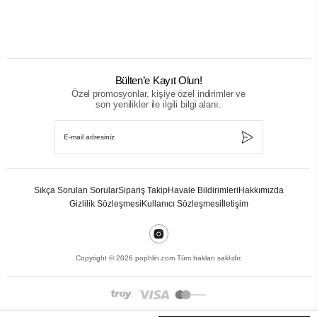
Bülten’e Kayıt Olun!
Özel promosyonlar, kişiye özel indirimler ve
son yenilikler ile ilgili bilgi alanı.
Sıkça Sorulan Sorular
Sipariş Takip
Havale Bildirimleri
Hakkımızda
Gizlilik Sözleşmesi
Kullanıcı Sözleşmesi
İletişim
Copyright ©
2026
pophlin.com Tüm hakları saklıdır.