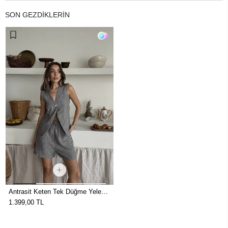
SON GEZDİKLERİN
Antrasit Keten Tek Düğme Yelekli
Şortlu Takım
1.399,00 TL