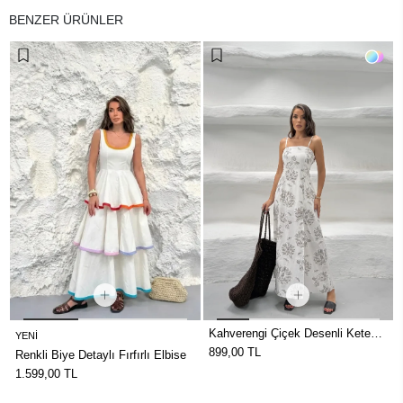
BENZER ÜRÜNLER
Kahverengi Çiçek Desenli Keten
YENI
Elbise
899,00 TL
Renkli Biye Detaylı Fırfırlı Elbise
1.599,00 TL