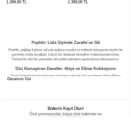
Modal Takım
Takım
1.399,00 TL
1.399,00 TL
Pophlin: Lüks Giyimde Zarafet ve Stil
Pophlin
, çağdaş kadının stil yolculuğunu zarafet ve kaliteyle buluşturan seçkin bir
çevrimiçi moda durağıdır. Lüksü her detayda hissettiren koleksiyonlarımızla,
Türkiye'nin dört bir yanındaki stil sahibi kadınların gardırobuna dokunuyoruz.
Göz Kamaştıran Davetler: Abiye ve Elbise Koleksiyonu
Özel günlerinizde tüm bakışları üzerinize çekmek için tasarlanan
Abiye Elbise
Devamını Gör
koleksiyonumuz, lüksün tanımını yeniden yapıyor. İster göz alıcı
Açık Abiye
modelleriyle modern bir zarafet sergileyin, ister asaleti ön plana çıkaran
Tesettür
Abiye
tasarımlarımızla unutulmaz bir şıklık yakalayın. Her biri incelikle işlenmiş
elbiseler,
Abayalar
ve özel tasarım parçalar, Merihce Luxury'nin kusursuz işçiliğini
online vitrinimize taşıyor.
Bülten’e Kayıt Olun!
Özel promosyonlar, kişiye özel indirimler ve
Her Mevsim Şıklık: Dış Giyimin İkonik Parçaları
son yenilikler ile ilgili bilgi alanı.
Stilinizin en güçlü tamamlayıcısı olan dış giyim koleksiyonumuz, mevsim ne olursa
olsun şıklığınızı garantiliyor. Klasik zarafetin simgesi
Trençkot
modelleri, soğuk