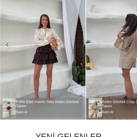
Satın Al
Keten Gömlek Crop Şort Üçlü
Takım
Satın Al
YENİ GELENLER