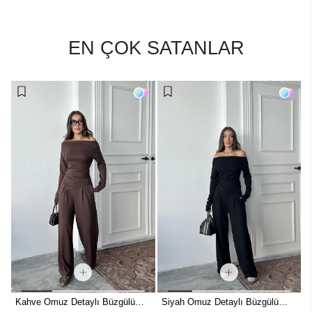
EN ÇOK SATANLAR
Siyah Omuz Detaylı Büzgülü
Bej Omuz Detaylı Büzgülü Modal
G